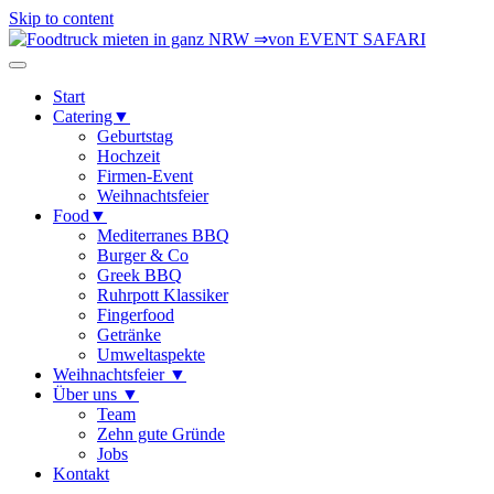
Skip to content
Start
Catering▼
Geburtstag
Hochzeit
Firmen-Event
Weihnachtsfeier
Food▼
Mediterranes BBQ
Burger & Co
Greek BBQ
Ruhrpott Klassiker
Fingerfood
Getränke
Umweltaspekte
Weihnachtsfeier ▼
Über uns ▼
Team
Zehn gute Gründe
Jobs
Kontakt